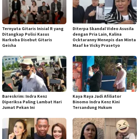
Ternyata Gitaris Inisial R yang
Diterpa Skandal Video Asusila
Ditangkap Polisi Kasus
dengan Pria Lain, Kalina
Narkoba Disebut Gitaris
Ocktaranny Menepis dan Minta
Geisha
Maaf ke Vicky Prasetyo
Bareskrim: Indra Kenz
Kaya Raya Jadi Afiliator
Diperiksa Paling Lambat Hari
Binomo Indra Kenz Kini
Jumat Pekan Ini
Tersandung Hukum