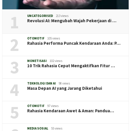
1
UNCATEGORISED
213 views
Revolusi AI: Mengubah Wajah Pekerjaan di …
2
OTOMOTIF
105 views
Rahasia Performa Puncak Kendaraan Anda: P…
3
MONETISASI
102 views
10 Trik Rahasia Cepat Mengaktifkan Fitur …
4
TEKNOLOGI DAN AI
98 views
Masa Depan AI yang Jarang Diketahui
5
OTOMOTIF
97 views
Rahasia Kendaraan Awet & Aman: Pandua…
MEDIA SOSIAL
55 views