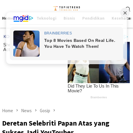
Skip
Mobile
to
Menu
content
Home
Viral
Teknologi
Bisnis
Pendidikan
Kesehatan
Home
News
Gosip
Deretan Selebriti Papan Atas yang
Sukses Jadi YouTouber