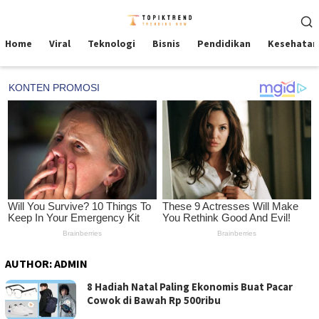
Skip
Mobile
to
Menu
content
Home
Viral
Teknologi
Bisnis
Pendidikan
Kesehatan
AUTHOR:
ADMIN
8 Hadiah Natal Paling Ekonomis Buat Pacar
Cowok di Bawah Rp 500ribu