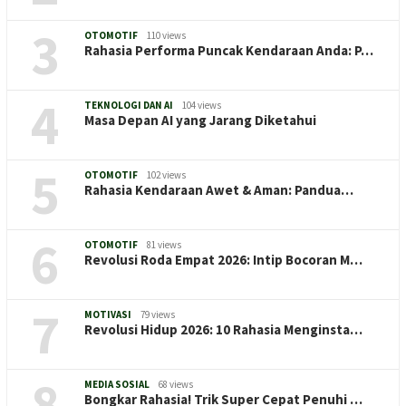
3
OTOMOTIF
110 views
Rahasia Performa Puncak Kendaraan Anda: P…
4
TEKNOLOGI DAN AI
104 views
Masa Depan AI yang Jarang Diketahui
5
OTOMOTIF
102 views
Rahasia Kendaraan Awet & Aman: Pandua…
6
OTOMOTIF
81 views
Revolusi Roda Empat 2026: Intip Bocoran M…
7
MOTIVASI
79 views
Revolusi Hidup 2026: 10 Rahasia Menginsta…
8
MEDIA SOSIAL
68 views
Bongkar Rahasia! Trik Super Cepat Penuhi …